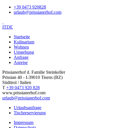
+39 0473 920828
urlaub@prissianerhof.com
IT
DE
Startseite
Kulinarium
Wohnen
Umgebung
Anfrage
Anreise
Prissianerhof d. Familie Steinkeller
Prissian 40 - I-39010 Tisens (BZ)
Südtirol / Italien
T
+39 0473 920 828
www.prissianerhof.com
urlaub@prissianerhof.com
Urlaubsanfrage
Tischreservierung
Impressum
Datenschutz