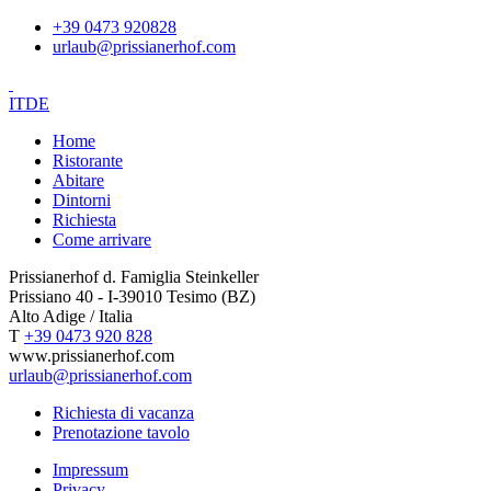
+39 0473 920828
urlaub@prissianerhof.com
IT
DE
Home
Ristorante
Abitare
Dintorni
Richiesta
Come arrivare
Prissianerhof d. Famiglia Steinkeller
Prissiano 40 - I-39010 Tesimo (BZ)
Alto Adige / Italia
T
+39 0473 920 828
www.prissianerhof.com
urlaub@prissianerhof.com
Richiesta di vacanza
Prenotazione tavolo
Impressum
Privacy